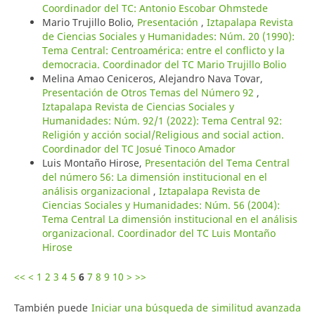
Coordinador del TC: Antonio Escobar Ohmstede
Mario Trujillo Bolio,
Presentación
,
Iztapalapa Revista
de Ciencias Sociales y Humanidades: Núm. 20 (1990):
Tema Central: Centroamérica: entre el conflicto y la
democracia. Coordinador del TC Mario Trujillo Bolio
Melina Amao Ceniceros, Alejandro Nava Tovar,
Presentación de Otros Temas del Número 92
,
Iztapalapa Revista de Ciencias Sociales y
Humanidades: Núm. 92/1 (2022): Tema Central 92:
Religión y acción social/Religious and social action.
Coordinador del TC Josué Tinoco Amador
Luis Montaño Hirose,
Presentación del Tema Central
del número 56: La dimensión institucional en el
análisis organizacional
,
Iztapalapa Revista de
Ciencias Sociales y Humanidades: Núm. 56 (2004):
Tema Central La dimensión institucional en el análisis
organizacional. Coordinador del TC Luis Montaño
Hirose
<<
<
1
2
3
4
5
6
7
8
9
10
>
>>
También puede
Iniciar una búsqueda de similitud avanzada