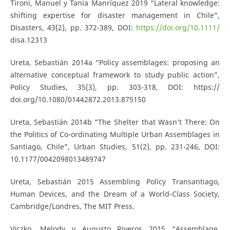
Tironi, Manuel y Tania Manríquez 2019 “Lateral knowledge:
shifting expertise for disaster management in Chile”,
Disasters, 43(2), pp. 372-389, DOI:
https://doi.org/10.1111/
disa.12313
Ureta, Sebastián 2014a “Policy assemblages: proposing an
alternative conceptual framework to study public action”,
Policy Studies, 35(3), pp. 303-318, DOI: https://
doi.org/10.1080/01442872.2013.875150
Ureta, Sebastián 2014b “The Shelter that Wasn’t There: On
the Politics of Co-ordinating Multiple Urban Assemblages in
Santiago, Chile”, Urban Studies, 51(2), pp. 231-246, DOI:
10.1177/0042098013489747
Ureta, Sebastián 2015 Assembling Policy Transantiago,
Human Devices, and the Dream of a World-Class Society,
Cambridge/Londres, The MIT Press.
Viczko, Melody y Augusto Riveros 2015 “Assemblage,