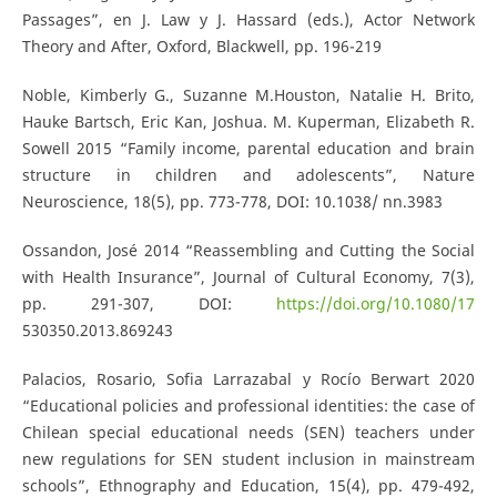
Passages”, en J. Law y J. Hassard (eds.), Actor Network
Theory and After, Oxford, Blackwell, pp. 196-219
Noble, Kimberly G., Suzanne M.Houston, Natalie H. Brito,
Hauke Bartsch, Eric Kan, Joshua. M. Kuperman, Elizabeth R.
Sowell 2015 “Family income, parental education and brain
structure in children and adolescents”, Nature
Neuroscience, 18(5), pp. 773-778, DOI: 10.1038/ nn.3983
Ossandon, José 2014 “Reassembling and Cutting the Social
with Health Insurance”, Journal of Cultural Economy, 7(3),
pp. 291-307, DOI:
https://doi.org/10.1080/17
530350.2013.869243
Palacios, Rosario, Sofia Larrazabal y Rocío Berwart 2020
“Educational policies and professional identities: the case of
Chilean special educational needs (SEN) teachers under
new regulations for SEN student inclusion in mainstream
schools”, Ethnography and Education, 15(4), pp. 479-492,