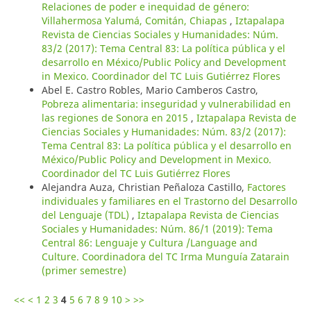
Relaciones de poder e inequidad de género:
Villahermosa Yalumá, Comitán, Chiapas
,
Iztapalapa
Revista de Ciencias Sociales y Humanidades: Núm.
83/2 (2017): Tema Central 83: La política pública y el
desarrollo en México/Public Policy and Development
in Mexico. Coordinador del TC Luis Gutiérrez Flores
Abel E. Castro Robles, Mario Camberos Castro,
Pobreza alimentaria: inseguridad y vulnerabilidad en
las regiones de Sonora en 2015
,
Iztapalapa Revista de
Ciencias Sociales y Humanidades: Núm. 83/2 (2017):
Tema Central 83: La política pública y el desarrollo en
México/Public Policy and Development in Mexico.
Coordinador del TC Luis Gutiérrez Flores
Alejandra Auza, Christian Peñaloza Castillo,
Factores
individuales y familiares en el Trastorno del Desarrollo
del Lenguaje (TDL)
,
Iztapalapa Revista de Ciencias
Sociales y Humanidades: Núm. 86/1 (2019): Tema
Central 86: Lenguaje y Cultura /Language and
Culture. Coordinadora del TC Irma Munguía Zatarain
(primer semestre)
<<
<
1
2
3
4
5
6
7
8
9
10
>
>>