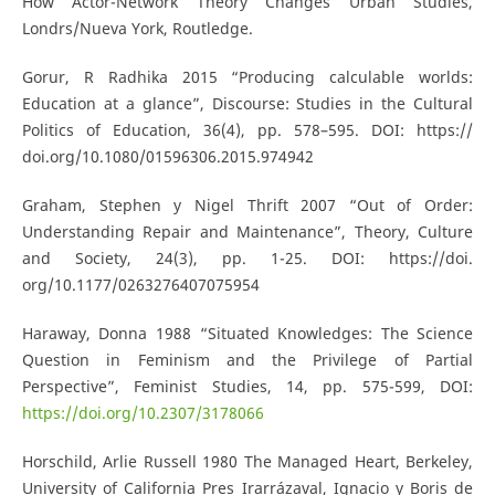
How Actor-Network Theory Changes Urban Studies,
Londrs/Nueva York, Routledge.
Gorur, R Radhika 2015 “Producing calculable worlds:
Education at a glance”, Discourse: Studies in the Cultural
Politics of Education, 36(4), pp. 578–595. DOI: https://
doi.org/10.1080/01596306.2015.974942
Graham, Stephen y Nigel Thrift 2007 “Out of Order:
Understanding Repair and Maintenance”, Theory, Culture
and Society, 24(3), pp. 1-25. DOI: https://doi.
org/10.1177/0263276407075954
Haraway, Donna 1988 “Situated Knowledges: The Science
Question in Feminism and the Privilege of Partial
Perspective”, Feminist Studies, 14, pp. 575-599, DOI:
https://doi.org/10.2307/3178066
Horschild, Arlie Russell 1980 The Managed Heart, Berkeley,
University of California Pres Irarrázaval, Ignacio y Boris de