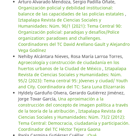
Arturo Alvarado Mendoza, Sergio Padilla Oñate,
Organización policial y debilidad institucional:
balance de las capacidades de las policías estatales
,
Iztapalapa Revista de Ciencias Sociales y
Humanidades: Núm. 90/1 (2021): Tema Central 90:
Organización policial: paradojas y desafíos/Police
organization: paradoxes and challenges.
Coordinadores del TC David Arellano Gault y Alejandro
Vega Godínez
Nehiby Alcántara Nieves, Rosa María Larroa Torres,
Agroecología y construcción de ciudadanía en los
huertos urbanos de la Ciudad de México
,
Iztapalapa
Revista de Ciencias Sociales y Humanidades: Núm.
95/2 (2023): Tema central 95: Jóvenes y ciudad/ Youth
and City. Coordinadora del TC: Sara Luna Elizarrarás
Hyldely Garduño Olvera, Gerardo Gutiérrez Jiménez,
Jorge Tovar García,
Una aproximación a la
construcción del concepto de imagen política a través
de la teoría de la atribución
,
Iztapalapa Revista de
Ciencias Sociales y Humanidades: Núm. 73/2 (2012):
Tema Central: Democracia, ciudadanía y participación.
Coordinador del TC Héctor Tejera Gaona
Paola Carmina Gutiérrez Cuéllar,
¿Qué