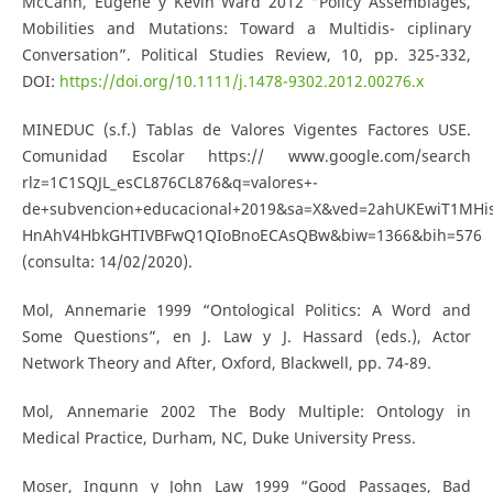
McCann, Eugene y Kevin Ward 2012 “Policy Assemblages,
Mobilities and Mutations: Toward a Multidis- ciplinary
Conversation”. Political Studies Review, 10, pp. 325-332,
DOI:
https://doi.org/10.1111/j.1478-9302.2012.00276.x
MINEDUC (s.f.) Tablas de Valores Vigentes Factores USE.
Comunidad Escolar https:// www.google.com/search
rlz=1C1SQJL_esCL876CL876&q=valores+-
de+subvencion+educacional+2019&sa=X&ved=2ahUKEwiT1MHi
HnAhV4HbkGHTIVBFwQ1QIoBnoECAsQBw&biw=1366&bih=576
(consulta: 14/02/2020).
Mol, Annemarie 1999 “Ontological Politics: A Word and
Some Questions”, en J. Law y J. Hassard (eds.), Actor
Network Theory and After, Oxford, Blackwell, pp. 74-89.
Mol, Annemarie 2002 The Body Multiple: Ontology in
Medical Practice, Durham, NC, Duke University Press.
Moser, Ingunn y John Law 1999 “Good Passages, Bad